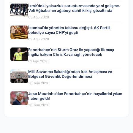
İzmir’deki yolsuzluk soruşturmasında yeni gelişme.
Veli Ağbaba’nın ağabeyi dahil iki kişi gözaltında
05 Ağu 2026
İstanbul’da yönetim tablosu değişti. AK Partili
belediye sayısı CHP’yi geçti
03 Ağu 2026
Fenerbahçe’nin Sturm Graz ile yapacağı ilk maçı
İngiliz hakem Chris Kavanagh yönetecek
01 Ağu 2026
Milli Savunma Bakanlığı’ndan Irak Anlaşması ve
Bölgesel Güvenlik Değerlendirmesi
30 Tem 2026
Jose Mourinho’dan Fenerbahçe’nin hayallerini yıkan
haber geldi!
28 Tem 2026