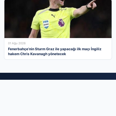
01 Ağu 2026
Fenerbahçe’nin Sturm Graz ile yapacağı ilk maçı İngiliz
hakem Chris Kavanagh yönetecek
İş Dünyasının Dijital Buluşma Noktasında Yer
Alın
Türkiye’nin en güncel firma rehberi platformu olarak,
işletmenizi potansiyel müşterilerinizle en hızlı şekilde
buluşturuyoruz. Sektörel olarak kategorize edilmiş yapımız