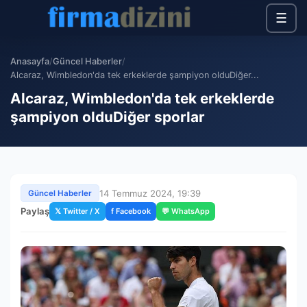
☰
Anasayfa
/
Güncel Haberler
/
Alcaraz, Wimbledon'da tek erkeklerde şampiyon olduDiğer...
Alcaraz, Wimbledon'da tek erkeklerde
şampiyon olduDiğer sporlar
14 Temmuz 2024, 19:39
Güncel Haberler
Paylaş
𝕏 Twitter / X
f Facebook
💬 WhatsApp