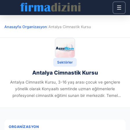
☰
Anasayfa
/
Organizasyon
/
Antalya Cimnastik Kursu
Sektörler
Antalya Cimnastik Kursu
Antalya Cimnastik Kursu, 3-16 yaş arası çocuk ve gençlere
yönelik olarak Konyaaltı semtinde uzman eğitmenlerle
profesyonel cimnastik eğitimi sunan bir merkezdir. Temel
cimnastik, ritmik cimnastik ve artistik cimnastik gibi farklı
branşlarda düzenlenen derslerle, çocukların fiziksel...
ORGANIZASYON