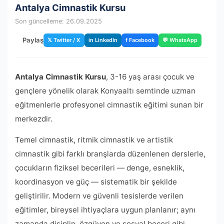
Antalya Cimnastik Kursu
Son güncelleme: 26.09.2025
Paylaş
𝕏 Twitter / X
in LinkedIn
f Facebook
💬 WhatsApp
Antalya Cimnastik Kursu
, 3-16 yaş arası çocuk ve
gençlere yönelik olarak Konyaaltı semtinde uzman
eğitmenlerle profesyonel cimnastik eğitimi sunan bir
merkezdir.
Temel cimnastik, ritmik cimnastik ve artistik
cimnastik gibi farklı branşlarda düzenlenen derslerle,
çocukların fiziksel becerileri — denge, esneklik,
koordinasyon ve güç — sistematik bir şekilde
geliştirilir. Modern ve güvenli tesislerde verilen
eğitimler, bireysel ihtiyaçlara uygun planlanır; aynı
zamanda disiplin, özgüven ve sosyal beceri gibi