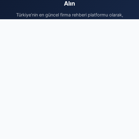
Alın
Türkiye’nin en güncel firma rehberi platformu olarak,
işletmenizi potansiyel müşterilerinizle en hızlı şekilde
buluşturuyoruz. Sektörel olarak kategorize edilmiş yapımız
sayesinde, sunduğunuz hizmetler doğru hedef kitleye
doğrudan iletilir. Siz de kurumsal kimliğinizi güçlendirmek,
dijital itibarınızı artırmak ve organik arama trafiğinizi
yükseltmek için hemen profilinizi oluşturun. Ücretsiz kaydınızı
tamamlayarak firmanızı ekleyin ve dijital pazardaki yerinizi
sağlamlaştırarak işinizi büyütmeye bugün başlayın. Markanızın
profesyonel tanıtımı için doğru adrestesiniz.
Firma Ekle
© 2026 Firma Dizini - Ücretsiz Firma Rehberi. Tüm hakları saklıdır.