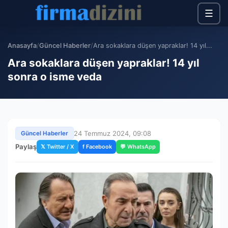
☰
Anasayfa
/
Güncel Haberler
/
Ara sokaklara düşen yapraklar! 14 yıl...
Ara sokaklara düşen yapraklar! 14 yıl
sonra o isme veda
24 Temmuz 2024, 09:08
Güncel Haberler
Paylaş
𝕏 Twitter / X
f Facebook
💬 WhatsApp