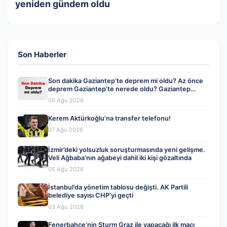
yeniden gündem oldu
Son Haberler
Son dakika Gaziantep’te deprem mi oldu? Az önce
deprem Gaziantep’te nerede oldu? Gaziantep
deprem Kandilli ve AFAD son depremler listesi 09
09 Ağu 2026
Ağustos 2026
Kerem Aktürkoğlu’na transfer telefonu!
07 Ağu 2026
İzmir’deki yolsuzluk soruşturmasında yeni gelişme.
Veli Ağbaba’nın ağabeyi dahil iki kişi gözaltında
05 Ağu 2026
İstanbul’da yönetim tablosu değişti. AK Partili
belediye sayısı CHP’yi geçti
03 Ağu 2026
Fenerbahçe’nin Sturm Graz ile yapacağı ilk maçı