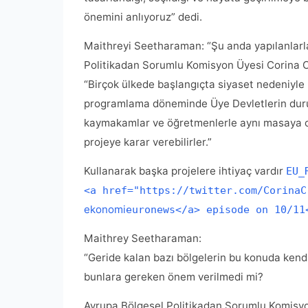
önemini anlıyoruz” dedi.
Maithreyi Seetharaman: “Şu anda yapılanlarla
Politikadan Sorumlu Komisyon Üyesi Corina C
“Birçok ülkede başlangıçta siyaset nedeniyle 
programlama döneminde Üye Devletlerin dur
kaymakamlar ve öğretmenlerle aynı masaya ot
projeye karar verebilirler.”
Kullanarak başka projelere ihtiyaç vardır
EU_
<a href="https://twitter.com/CorinaC
ekonomi
euronews</a> episode on 10/11
Maithrey Seetharaman:
“Geride kalan bazı bölgelerin bu konuda kend
bunlara gereken önem verilmedi mi?
Avrupa Bölgesel Politikadan Sorumlu Komisyo