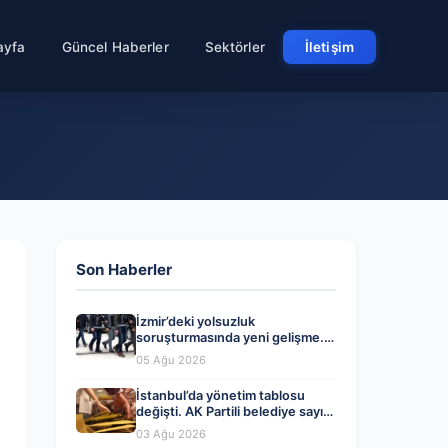
ayfa
Güncel Haberler
Sektörler
İletişim
Son Haberler
İzmir’deki yolsuzluk
soruşturmasında yeni gelişme.
Veli Ağbaba’nın ağabeyi dahil iki
05 Ağu 2026
kişi gözaltında
İstanbul’da yönetim tablosu
değişti. AK Partili belediye sayısı
CHP’yi geçti
03 Ağu 2026