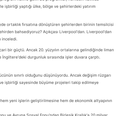
e işbirliği yaptığı ülke, bölge ve şehirlerdeki yatırım
yde ortaklık fırsatına dönüştüren şehirlerden birinin temsilcisi
hirden bahsediyoruz? Açıkçası Liverpool'dan. Liverpool'dan
 inceledi.
icari bir güçtü. Ancak 20. yüzyılın ortalarına gelindiğinde liman
 İngiltere'deki durgunluk sırasında işler duvara çarptı.
ücünün sınırlı olduğunu düşünüyordu. Ancak değişim rüzgarı
ve işbirliği sayesinde büyüme projeleri takip edilmeye
hem yeni işlerin geliştirilmesine hem de ekonomik altyapının
nu ve Avrupa Sosyal Fonu'ndan Birleşik Krallık'a 20 milyar