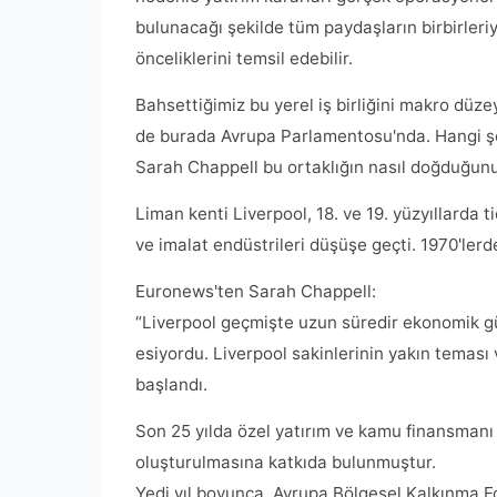
bulunacağı şekilde tüm paydaşların birbirleriyl
önceliklerini temsil edebilir.
Bahsettiğimiz bu yerel iş birliğini makro düze
de burada Avrupa Parlamentosu'nda. Hangi şe
Sarah Chappell bu ortaklığın nasıl doğduğunu
Liman kenti Liverpool, 18. ve 19. yüzyıllarda t
ve imalat endüstrileri düşüşe geçti. 1970'lerde
Euronews'ten Sarah Chappell:
“Liverpool geçmişte uzun süredir ekonomik g
esiyordu. Liverpool sakinlerinin yakın teması 
başlandı.
Son 25 yılda özel yatırım ve kamu finansmanı 
oluşturulmasına katkıda bulunmuştur.
Yedi yıl boyunca, Avrupa Bölgesel Kalkınma Fo