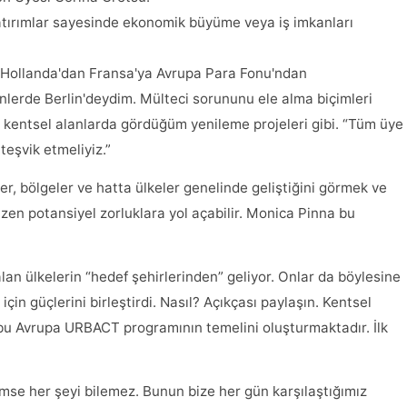
atırımlar sayesinde ekonomik büyüme veya iş imkanları
. Hollanda'dan Fransa'ya Avrupa Para Fonu'ndan
lerde Berlin'deydim. Mülteci sorununu ele alma biçimleri
ki kentsel alanlarda gördüğüm yenileme projeleri gibi. “Tüm üye
teşvik etmeliyiz.”
ler, bölgeler ve hatta ülkeler genelinde geliştiğini görmek ve
zen potansiyel zorluklara yol açabilir. Monica Pinna bu
lan ülkelerin “hedef şehirlerinden” geliyor. Onlar da böylesine
n güçlerini birleştirdi. Nasıl? Açıkçası paylaşın. Kentsel
de bu Avrupa URBACT programının temelini oluşturmaktadır. İlk
se her şeyi bilemez. Bunun bize her gün karşılaştığımız