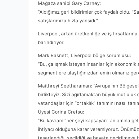
Mağaza sahibi Gary Carney:
“Aldığımız geri bildirimler çok faydalı oldu. “
satışlarımıza hızla yansıdı.”
Liverpool, artan üretkenliğe ve iş fırsatlarına
barındırıyor.
Mark Basnett, Liverpool bölge sorumlusu:
“Bu, çalışmak isteyen insanlar için ekonomik 
segmentlere ulaştığınızdan emin olmanız gere
Maithreyi Seetharaman: “Avrupa'nın Bölgesel
birlikteyiz. Sizi ağırlamaktan büyük mutluluk
vatandaşlar için “ortaklık” tanımını nasıl ta
Üyesi Corina Cretsu:
“Bu kavram “her şeyi kapsayan” anlamına gel
ihtiyacı olduğuna karar veremiyoruz. Önümüzd
tasarlandığı, seçildiği ve hayata geçirilmeye 