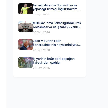
Fenerbahçe’nin Sturm Graz ile
yapacağı ilk maçı İngiliz hakem
Chris Kavanagh yönetecek
01 Ağu 2026
Milli Savunma Bakanlığı’ndan Irak
Anlaşması ve Bölgesel Güvenlik
Değerlendirmesi
30 Tem 2026
Jose Mourinho’dan
Fenerbahçe’nin hayallerini yıkan
haber geldi!
28 Tem 2026
İş yerinin önündeki papağanı
kafesinden çaldılar
26 Tem 2026