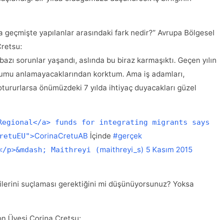
 geçmişte yapılanlar arasındaki fark nedir?” Avrupa Bölgesel
retsu:
bazı sorunlar yaşandı, aslında bu biraz karmaşıktı. Geçen yılın
umu anlamayacaklarından korktum. Ama iş adamları,
ururlarsa önümüzdeki 7 yılda ihtiyaç duyacakları güzel
Regional</a> funds for integrating migrants says
CorinaCretuAB
İçinde
#gerçek
retuEU">
maithreyi_s)
5 Kasım 2015
</p>&mdash; Maithreyi (
ilerini suçlaması gerektiğini mi düşünüyorsunuz? Yoksa
n Üyesi Corina Cretsu: