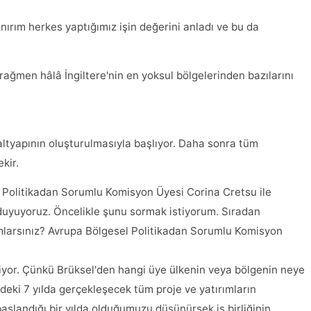
Sanırım herkes yaptığımız işin değerini anladı ve bu da
 rağmen hâlâ İngiltere'nin en yoksul bölgelerinden bazılarını
altyapının oluşturulmasıyla başlıyor. Daha sonra tüm
kir.
 Politikadan Sorumlu Komisyon Üyesi Corina Cretsu ile
 duyuyoruz. Öncelikle şunu sormak istiyorum. Sıradan
nımlarsınız? Avrupa Bölgesel Politikadan Sorumlu Komisyon
iyor. Çünkü Brüksel'den hangi üye ülkenin veya bölgenin neye
eki 7 yılda gerçekleşecek tüm proje ve yatırımların
başlandığı bir yılda olduğumuzu düşünürsek iş birliğinin