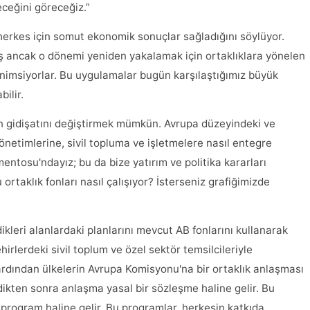
eceğini göreceğiz.”
 herkes için somut ekonomik sonuçlar sağladığını söylüyor.
miş ancak o dönemi yeniden yakalamak için ortaklıklara yönelen
benimsiyorlar. Bu uygulamalar bugün karşılaştığımız büyük
ilir.
ın gidişatını değiştirmek mümkün. Avrupa düzeyindeki ve
yönetimlerine, sivil topluma ve işletmelere nasıl entegre
entosu'ndayız; bu da bize yatırım ve politika kararları
rtaklık fonları nasıl çalışıyor? İsterseniz grafiğimizde
ikleri alanlardaki planlarını mevcut AB fonlarını kullanarak
hirlerdeki sivil toplum ve özel sektör temsilcileriyle
 ardından ülkelerin Avrupa Komisyonu'na bir ortaklık anlaşması
ikten sonra anlaşma yasal bir sözleşme haline gelir. Bu
program haline gelir. Bu programlar, herkesin katkıda