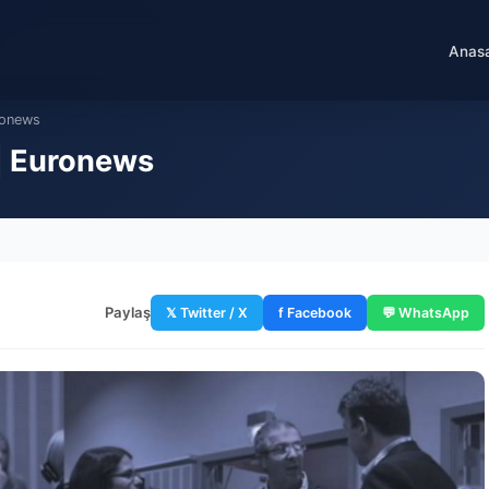
Anas
ronews
 | Euronews
Paylaş
𝕏 Twitter / X
f Facebook
💬 WhatsApp