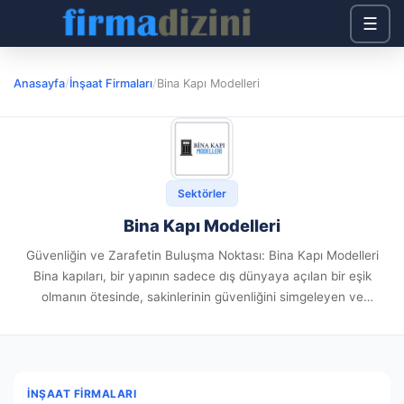
☰
Anasayfa
/
İnşaat Firmaları
/
Bina Kapı Modelleri
Sektörler
Bina Kapı Modelleri
Güvenliğin ve Zarafetin Buluşma Noktası: Bina Kapı Modelleri
Bina kapıları, bir yapının sadece dış dünyaya açılan bir eşik
olmanın ötesinde, sakinlerinin güvenliğini simgeleyen ve
mimarisine değer katan önemli bir unsurdur. İşte tam da bu
bilinçle,...
İNŞAAT FIRMALARI