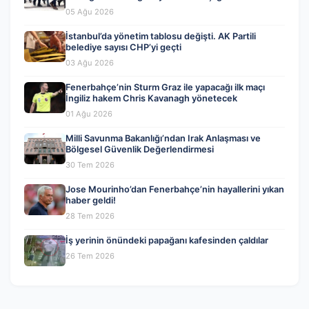
05 Ağu 2026
İstanbul’da yönetim tablosu değişti. AK Partili
belediye sayısı CHP’yi geçti
03 Ağu 2026
Fenerbahçe’nin Sturm Graz ile yapacağı ilk maçı
İngiliz hakem Chris Kavanagh yönetecek
01 Ağu 2026
Milli Savunma Bakanlığı’ndan Irak Anlaşması ve
Bölgesel Güvenlik Değerlendirmesi
30 Tem 2026
Jose Mourinho’dan Fenerbahçe’nin hayallerini yıkan
haber geldi!
28 Tem 2026
İş yerinin önündeki papağanı kafesinden çaldılar
26 Tem 2026