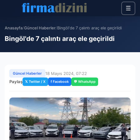
☰
Anasayfa
/
Güncel Haberler
/
Bingöl'de 7 çalıntı araç ele geçirildi
Bingöl'de 7 çalıntı araç ele geçirildi
18 Mayıs 2024, 07:22
Güncel Haberler
Paylaş
𝕏 Twitter / X
f Facebook
💬 WhatsApp