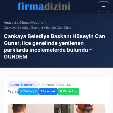
☰
Anasayfa
/
Güncel Haberler
/
Çankaya Belediye Başkanı Hüseyin Can Güner,...
Çankaya Belediye Başkanı Hüseyin Can
Güner, ilçe genelinde yenilenen
parklarda incelemelerde bulundu –
GÜNDEM
25 Temmuz 2024, 00:12
Güncel Haberler
Paylaş
𝕏 Twitter / X
f Facebook
💬 WhatsApp