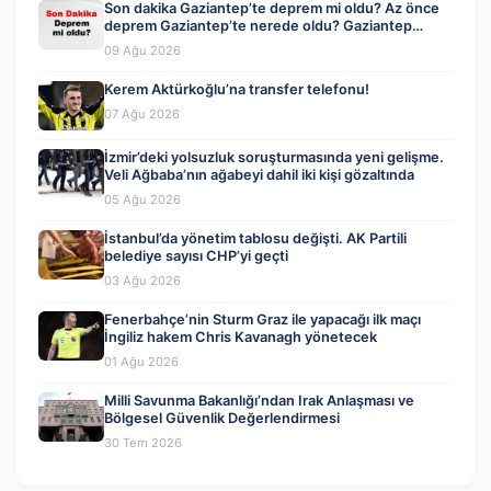
Son dakika Gaziantep’te deprem mi oldu? Az önce
deprem Gaziantep’te nerede oldu? Gaziantep
deprem Kandilli ve AFAD son depremler listesi 09
09 Ağu 2026
Ağustos 2026
Kerem Aktürkoğlu’na transfer telefonu!
07 Ağu 2026
İzmir’deki yolsuzluk soruşturmasında yeni gelişme.
Veli Ağbaba’nın ağabeyi dahil iki kişi gözaltında
05 Ağu 2026
İstanbul’da yönetim tablosu değişti. AK Partili
belediye sayısı CHP’yi geçti
03 Ağu 2026
Fenerbahçe’nin Sturm Graz ile yapacağı ilk maçı
İngiliz hakem Chris Kavanagh yönetecek
01 Ağu 2026
Milli Savunma Bakanlığı’ndan Irak Anlaşması ve
Bölgesel Güvenlik Değerlendirmesi
30 Tem 2026