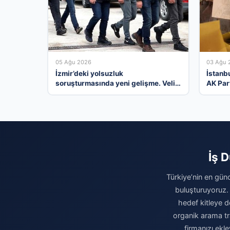
05 Ağu 2026
03 Ağu 
İzmir’deki yolsuzluk
İstanbu
soruşturmasında yeni gelişme. Veli
AK Part
Ağbaba’nın ağabeyi dahil iki kişi
geçti
gözaltında
İş 
Türkiye’nin en günc
buluşturuyoruz.
hedef kitleye do
organik arama tr
firmanızı ekl