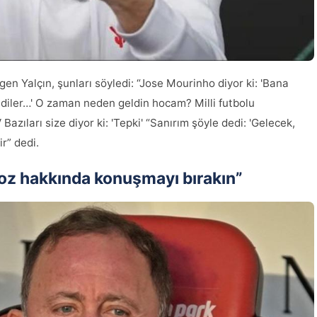
n Yalçın, şunları söyledi: “Jose Mourinho diyor ki: 'Bana
dediler…' O zaman neden geldin hocam? Milli futbolu
zıları size diyor ki: 'Tepki' “Sanırım şöyle dedi: 'Gelecek,
ir” dedi.
loz hakkında konuşmayı bırakın”