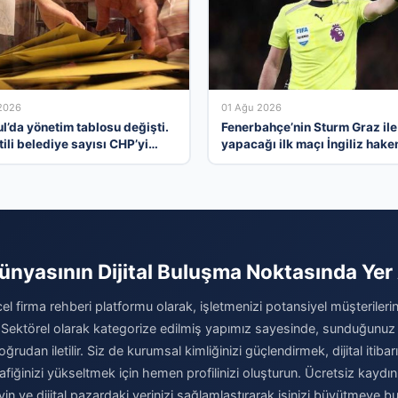
2026
01 Ağu 2026
l’da yönetim tablosu değişti.
Fenerbahçe’nin Sturm Graz ile
ili belediye sayısı CHP’yi
yapacağı ilk maçı İngiliz hak
Chris Kavanagh yönetecek
Dünyasının Dijital Buluşma Noktasında Yer 
el firma rehberi platformu olarak, işletmenizi potansiyel müşterilerini
 Sektörel olarak kategorize edilmiş yapımız sayesinde, sunduğunuz
ğrudan iletilir. Siz de kurumsal kimliğinizi güçlendirmek, dijital itibar
afiğinizi yükseltmek için hemen profilinizi oluşturun. Ücretsiz kaydı
eyin ve dijital pazardaki yerinizi sağlamlaştırarak işinizi büyütmeye b