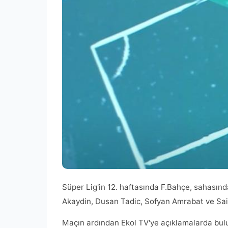
Süper Lig'in 12. haftasında F.Bahçe, sahasında 
Akaydin, Dusan Tadic, Sofyan Amrabat ve Sain
Maçın ardından Ekol TV'ye açıklamalarda bul