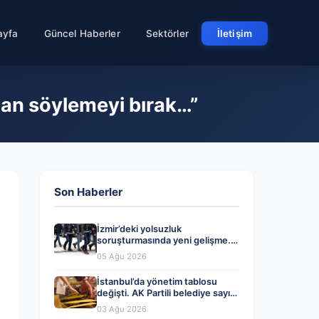
ayfa
Güncel Haberler
Sektörler
İletişim
lan söylemeyi bırak…”
Son Haberler
İzmir’deki yolsuzluk
soruşturmasında yeni gelişme.
Veli Ağbaba’nın ağabeyi dahil iki
05 Ağu 2026
kişi gözaltında
İstanbul’da yönetim tablosu
değişti. AK Partili belediye sayısı
CHP’yi geçti
03 Ağu 2026