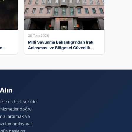
30 Tem 2026
Milli Savunma Bakanlığı’ndan Irak
em
Anlaşması ve Bölgesel Güvenlik
Değerlendirmesi
Alın
zle en hızlı şekilde
 hizmetler doğru
ınızı artırmak ve
nızı tamamlayarak
ugün başlayın.