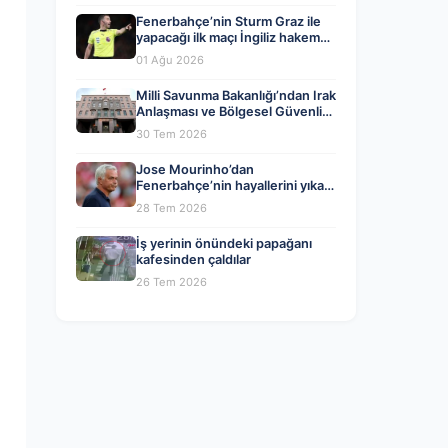
Fenerbahçe’nin Sturm Graz ile
yapacağı ilk maçı İngiliz hakem
Chris Kavanagh yönetecek
01 Ağu 2026
Milli Savunma Bakanlığı’ndan Irak
Anlaşması ve Bölgesel Güvenlik
Değerlendirmesi
30 Tem 2026
Jose Mourinho’dan
Fenerbahçe’nin hayallerini yıkan
haber geldi!
28 Tem 2026
İş yerinin önündeki papağanı
kafesinden çaldılar
26 Tem 2026