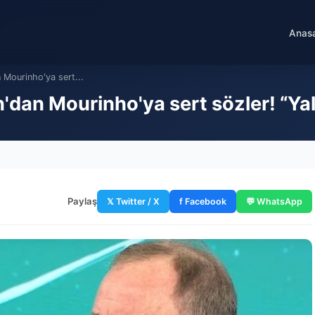
Anas
 Mourinho'ya sert...
n'dan Mourinho'ya sert sözler! “Ya
Paylaş
𝕏 Twitter / X
f Facebook
💬 WhatsApp