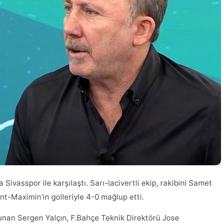
Sivasspor ile karşılaştı. Sarı-lacivertli ekip, rakibini Samet
t-Maximin'in golleriyle 4-0 mağlup etti.
unan Sergen Yalçın, F.Bahçe Teknik Direktörü Jose