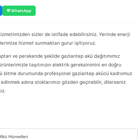
💬 WhatsApp
zmetimizden sizler de istifade edebilirsiniz. Yerinde enerji
erimize hizmet sunmaktan gurur işitiyoruz.
toptan ve perakende şekilde gaziantep akü dağıtımımız
rünlerimizle taşıtınızın elektrik gereksinimini en doğru
ız akü bitme durumunda profesyonel gaziantep akücü kadromuz
edinmek adına stoklarımızı gözden geçirebilir, dilerseniz
iz.
 Akü Hizmetleri