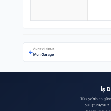
ÖNCEKI FIRMA
←
Mcn Garage
İş 
Türkiye’nin en günc
buluşturuyoruz.