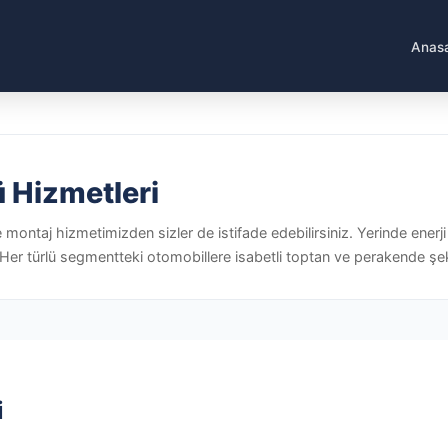
Anas
ü Hizmetleri
e montaj hizmetimizden sizler de istifade edebilirsiniz. Yerinde ene
Her türlü segmentteki otomobillere isabetli toptan ve perakende şek
i