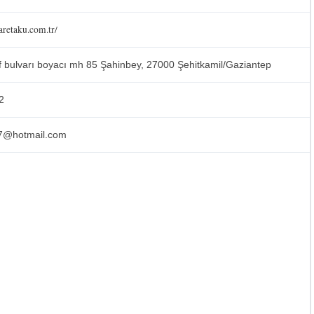
caretaku.com.tr/
f bulvarı boyacı mh 85 Şahinbey, 27000 Şehitkamil/Gaziantep
2
27@hotmail.com