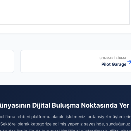
SONRAKI FIRMA
Pilot Garage
Dünyasının Dijital Buluşma Noktasında Yer 
el firma rehberi platformu olarak, işletmenizi potansiyel müşterilerini
 Sektörel olarak kategorize edilmiş yapımız sayesinde, sunduğunuz