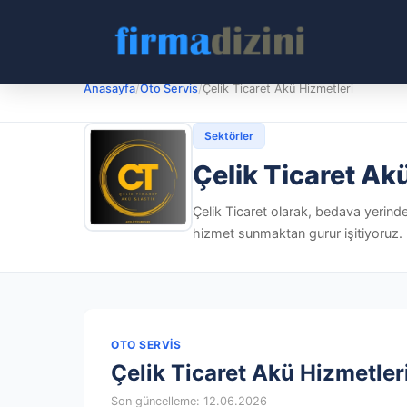
Anasayfa
/
Oto Servis
/
Çelik Ticaret Akü Hizmetleri
Sektörler
Çelik Ticaret Ak
Çelik Ticaret olarak, bedava yerind
hizmet sunmaktan gurur işitiyoruz. 
OTO SERVIS
Çelik Ticaret Akü Hizmetler
Son güncelleme: 12.06.2026