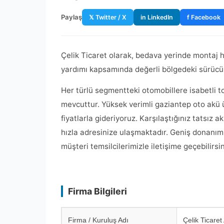
Paylaş
𝕏 Twitter / X
in LinkedIn
f Facebook
Çelik Ticaret olarak, bedava yerinde montaj hi
yardımı kapsamında değerli bölgedeki sürücül
Her türlü segmentteki otomobillere isabetli 
mevcuttur. Yüksek verimli gaziantep oto akü ü
fiyatlarla gideriyoruz. Karşılaştığınız tats
hızla adresinize ulaşmaktadır. Geniş donanım 
müşteri temsilcilerimizle iletişime geçebilirsin
Firma Bilgileri
Firma / Kuruluş Adı
Çelik Ticaret