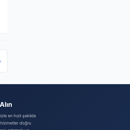
→
Alın
zle en hızlı şekilde
 hizmetler doğru