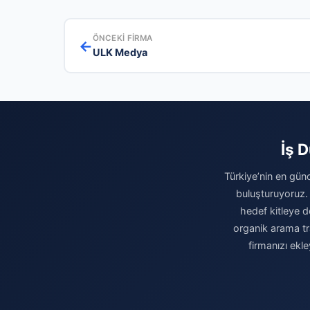
ÖNCEKI FIRMA
←
ULK Medya
İş 
Türkiye’nin en günc
buluşturuyoruz.
hedef kitleye do
organik arama tr
firmanızı ekl