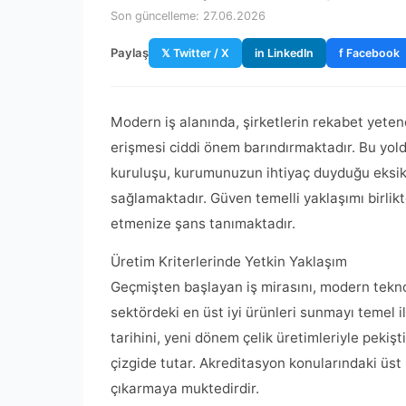
Son güncelleme: 27.06.2026
Paylaş
𝕏 Twitter / X
in LinkedIn
f Facebook
Modern iş alanında, şirketlerin rekabet yete
erişmesi ciddi önem barındırmaktadır. Bu yold
kuruluşu, kurumunuzun ihtiyaç duyduğu eksik
sağlamaktadır. Güven temelli yaklaşımı birlikt
etmenize şans tanımaktadır.
Üretim Kriterlerinde Yetkin Yaklaşım
Geçmişten başlayan iş mirasını, modern teknol
sektördeki en üst iyi ürünleri sunmayı temel i
tarihini, yeni dönem çelik üretimleriyle pekiş
çizgide tutar. Akreditasyon konularındaki üst
çıkarmaya muktedirdir.