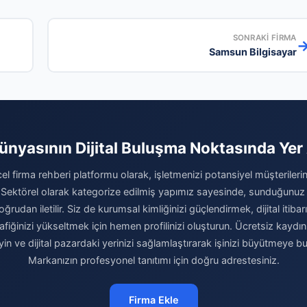
SONRAKI FIRMA
Samsun Bilgisayar
Dünyasının Dijital Buluşma Noktasında Yer 
el firma rehberi platformu olarak, işletmenizi potansiyel müşterilerini
 Sektörel olarak kategorize edilmiş yapımız sayesinde, sunduğunuz
ğrudan iletilir. Siz de kurumsal kimliğinizi güçlendirmek, dijital itibar
afiğinizi yükseltmek için hemen profilinizi oluşturun. Ücretsiz kaydı
eyin ve dijital pazardaki yerinizi sağlamlaştırarak işinizi büyütmeye b
Markanızın profesyonel tanıtımı için doğru adrestesiniz.
Firma Ekle