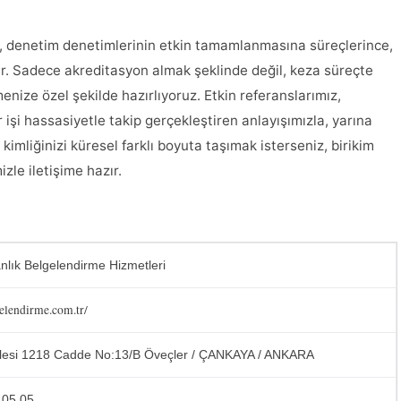
n, denetim denetimlerinin etkin tamamlanmasına süreçlerince,
r. Sadece akreditasyon almak şeklinde değil, keza süreçte
tmenize özel şekilde hazırlıyoruz. Etkin referanslarımız,
işi hassasiyetle takip gerçekleştiren anlayışımızla, yarına
l kimliğinizi küresel farklı boyuta taşımak isterseniz, birikim
le iletişime hazır.
lık Belgelendirme Hizmetleri
elendirme.com.tr/
lesi 1218 Cadde No:13/B Öveçler / ÇANKAYA / ANKARA
 05 05