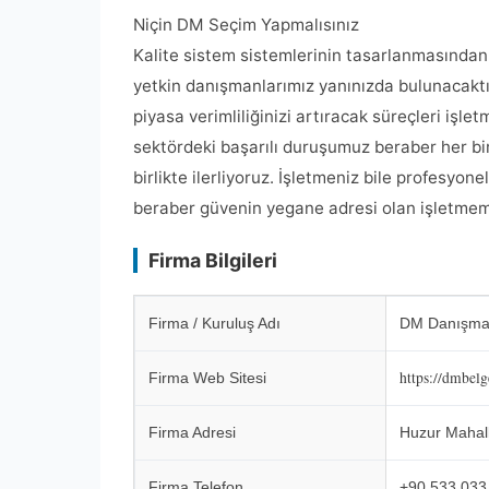
Niçin DM Seçim Yapmalısınız
Kalite sistem sistemlerinin tasarlanmasında
yetkin danışmanlarımız yanınızda bulunacaktı
piyasa verimliliğinizi artıracak süreçleri işle
sektördeki başarılı duruşumuz beraber her bir 
birlikte ilerliyoruz. İşletmeniz bile profesyone
beraber güvenin yegane adresi olan işletmemiz
Firma Bilgileri
Firma / Kuruluş Adı
DM Danışman
https://dmbelg
Firma Web Sitesi
Firma Adresi
Huzur Mahal
Firma Telefon
+90 533 033