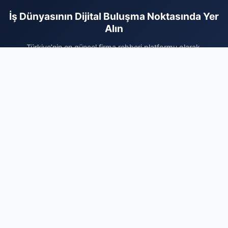
İş Dünyasının Dijital Buluşma Noktasında Yer
Alın
Türkiye’nin en güncel firma rehberi platformu olarak,
işletmenizi potansiyel müşterilerinizle en hızlı şekilde
buluşturuyoruz. Sektörel olarak kategorize edilmiş yapımız
sayesinde, sunduğunuz hizmetler doğru hedef kitleye
doğrudan iletilir. Siz de kurumsal kimliğinizi güçlendirmek,
dijital itibarınızı artırmak ve organik arama trafiğinizi
yükseltmek için hemen profilinizi oluşturun. Ücretsiz kaydınızı
tamamlayarak firmanızı ekleyin ve dijital pazardaki yerinizi
sağlamlaştırarak işinizi büyütmeye bugün başlayın. Markanızın
profesyonel tanıtımı için doğru adrestesiniz.
Firma Ekle