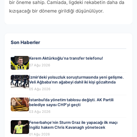
bir öneme sahip. Camiada, ligdeki rekabetin daha da
kızışacağı bir döneme girildiği düşünülüyor.
Son Haberler
Kerem Aktürkoğlu’na transfer telefonu!
07 Ağu 2026
İzmir’deki yolsuzluk soruşturmasında yeni gelişme.
Veli Ağbaba’nın ağabeyi dahil iki kişi gözaltında
05 Ağu 2026
İstanbul’da yönetim tablosu değişti. AK Partili
belediye sayısı CHP’yi geçti
03 Ağu 2026
Fenerbahçe’nin Sturm Graz ile yapacağı ilk maçı
İngiliz hakem Chris Kavanagh yönetecek
01 Ağu 2026