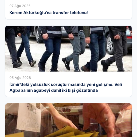
07 Ağu 2026
Kerem Aktürkoğlu’na transfer telefonu!
05 Ağu 2026
İzmir’deki yolsuzluk soruşturmasında yeni gelişme. Veli
Ağbaba’nın ağabeyi dahil iki kişi gözaltında