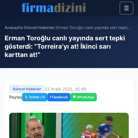
☰
Anasayfa
/
Güncel Haberler
/
Erman Toroğlu canlı yayında sert tepki...
Erman Toroğlu canlı yayında sert tepki
gösterdi: ”Torreira’yı at! İkinci sarı
karttan at!”
22 Aralık 2025, 05:49
Güncel Haberler
Paylaş
𝕏 Twitter / X
f Facebook
💬 WhatsApp