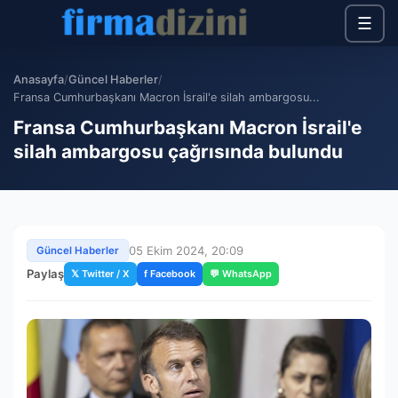
☰
Anasayfa
/
Güncel Haberler
/
Fransa Cumhurbaşkanı Macron İsrail'e silah ambargosu...
Fransa Cumhurbaşkanı Macron İsrail'e
silah ambargosu çağrısında bulundu
05 Ekim 2024, 20:09
Güncel Haberler
Paylaş
𝕏 Twitter / X
f Facebook
💬 WhatsApp