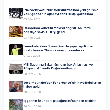
İzmir’deki yolsuzluk soruşturmasında yeni gelişme.
Veli Ağbaba’nın ağabeyi dahil iki kişi gözaltında
05 Ağu 2026
İstanbul’da yönetim tablosu değişti. AK Partili
belediye sayısı CHP’yi geçti
03 Ağu 2026
Fenerbahçe’nin Sturm Graz ile yapacağı ilk maçı
İngiliz hakem Chris Kavanagh yönetecek
01 Ağu 2026
Milli Savunma Bakanlığı’ndan Irak Anlaşması ve
Bölgesel Güvenlik Değerlendirmesi
30 Tem 2026
Jose Mourinho’dan Fenerbahçe’nin hayallerini yıkan
haber geldi!
28 Tem 2026
İş yerinin önündeki papağanı kafesinden çaldılar
26 Tem 2026