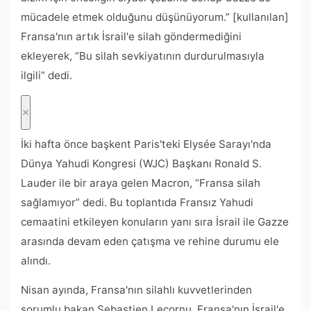
mücadele etmek olduğunu düşünüyorum.” [kullanılan]
Fransa'nın artık İsrail'e silah göndermediğini
ekleyerek, “Bu silah sevkiyatının durdurulmasıyla
ilgili” dedi.
İki hafta önce başkent Paris'teki Elysée Sarayı'nda
Dünya Yahudi Kongresi (WJC) Başkanı Ronald S.
Lauder ile bir araya gelen Macron, “Fransa silah
sağlamıyor” dedi. Bu toplantıda Fransız Yahudi
cemaatini etkileyen konuların yanı sıra İsrail ile Gazze
arasında devam eden çatışma ve rehine durumu ele
alındı.
Nisan ayında, Fransa'nın silahlı kuvvetlerinden
sorumlu bakan Sebastien Lecornu, Fransa'nın İsrail'e