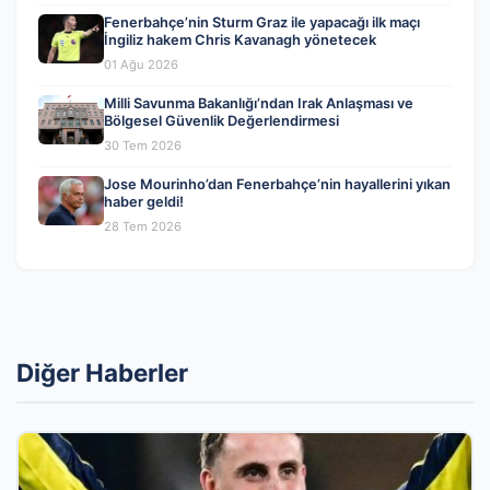
Fenerbahçe’nin Sturm Graz ile yapacağı ilk maçı
İngiliz hakem Chris Kavanagh yönetecek
01 Ağu 2026
Milli Savunma Bakanlığı’ndan Irak Anlaşması ve
Bölgesel Güvenlik Değerlendirmesi
30 Tem 2026
Jose Mourinho’dan Fenerbahçe’nin hayallerini yıkan
haber geldi!
28 Tem 2026
Diğer Haberler