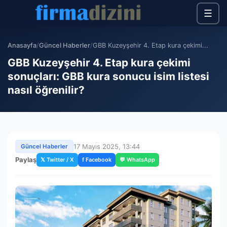
☰
Anasayfa
/
Güncel Haberler
/
GBB Kuzeyşehir 4. Etap kura çekimi...
GBB Kuzeyşehir 4. Etap kura çekimi
sonuçları: GBB kura sonucu isim listesi
nasıl öğrenilir?
17 Mayıs 2025, 13:44
Güncel Haberler
Paylaş
𝕏 Twitter / X
f Facebook
💬 WhatsApp