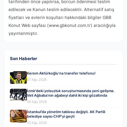
tarihinden önce yapılırsa, borcun ödenmesi teslim
edilecek ve Kanun teslim edilecektir. Alternatif satış
fiyatları ve evlerin koşulları hakkındaki bilgiler GBB
Konut Web sayfası (www.gbkonut.com.tr) aracılığıyla
yayınlanmıştır.
Son Haberler
Kerem Aktürkoğlu’na transfer telefonu!
07 Ağu 2026
İzmir’deki yolsuzluk soruşturmasında yeni gelişme.
Veli Ağbaba’nın ağabeyi dahil iki kişi gözaltında
05 Ağu 2026
İstanbul’da yönetim tablosu değişti. AK Partili
belediye sayısı CHP’yi geçti
03 Ağu 2026