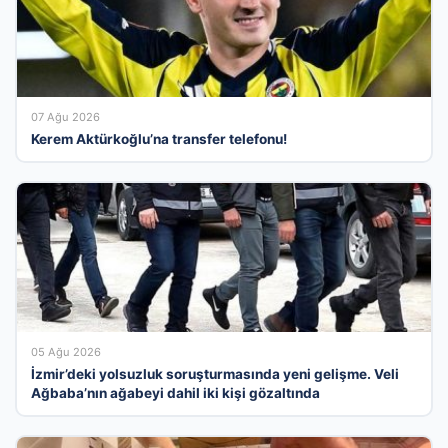
07 Ağu 2026
Kerem Aktürkoğlu’na transfer telefonu!
05 Ağu 2026
İzmir’deki yolsuzluk soruşturmasında yeni gelişme. Veli
Ağbaba’nın ağabeyi dahil iki kişi gözaltında