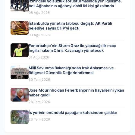
İzmir’deki yolsuzluk soruşturmasında yeni gelişme.
Veli Ağbaba’nın ağabeyi dahil iki kişi gözaltında
05 Ağu 2026
İstanbul’da yönetim tablosu değişti. AK Partili
belediye sayısı CHP’yi geçti
03 Ağu 2026
Fenerbahçe’nin Sturm Graz ile yapacağı ilk maçı
İngiliz hakem Chris Kavanagh yönetecek
01 Ağu 2026
Milli Savunma Bakanlığı’ndan Irak Anlaşması ve
Bölgesel Güvenlik Değerlendirmesi
30 Tem 2026
Jose Mourinho’dan Fenerbahçe’nin hayallerini yıkan
haber geldi!
28 Tem 2026
İş yerinin önündeki papağanı kafesinden çaldılar
26 Tem 2026