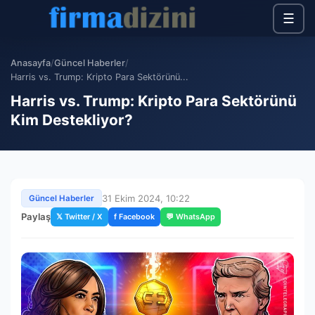
☰
Anasayfa
/
Güncel Haberler
/
Harris vs. Trump: Kripto Para Sektörünü...
Harris vs. Trump: Kripto Para Sektörünü
Kim Destekliyor?
31 Ekim 2024, 10:22
Güncel Haberler
Paylaş
𝕏 Twitter / X
f Facebook
💬 WhatsApp