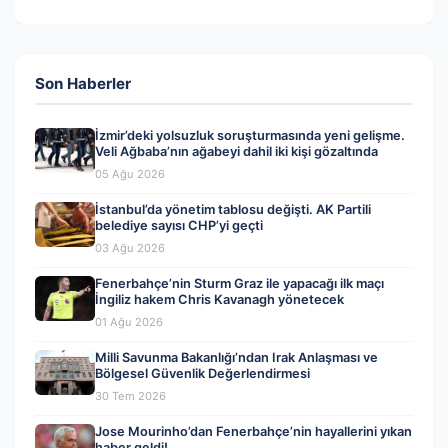
Son Haberler
İzmir’deki yolsuzluk soruşturmasında yeni gelişme.
Veli Ağbaba’nın ağabeyi dahil iki kişi gözaltında
05 Ağu 2026
İstanbul’da yönetim tablosu değişti. AK Partili
belediye sayısı CHP’yi geçti
03 Ağu 2026
Fenerbahçe’nin Sturm Graz ile yapacağı ilk maçı
İngiliz hakem Chris Kavanagh yönetecek
01 Ağu 2026
Milli Savunma Bakanlığı’ndan Irak Anlaşması ve
Bölgesel Güvenlik Değerlendirmesi
30 Tem 2026
Jose Mourinho’dan Fenerbahçe’nin hayallerini yıkan
haber geldi!