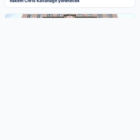
hakem Chris Kavanagh yönetecek
30 Tem 2026
Milli Savunma Bakanlığı’ndan Irak Anlaşması ve Bölgesel
Güvenlik Değerlendirmesi
İş Dünyasının Dijital Buluşma Noktasında Yer
Alın
Türkiye’nin en güncel firma rehberi platformu olarak,