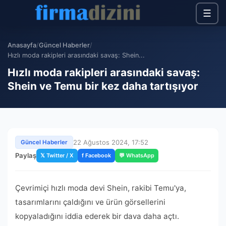
☰
Anasayfa
/
Güncel Haberler
/
Hızlı moda rakipleri arasındaki savaş: Shein...
Hızlı moda rakipleri arasındaki savaş:
Shein ve Temu bir kez daha tartışıyor
22 Ağustos 2024, 17:52
Güncel Haberler
Paylaş
𝕏 Twitter / X
f Facebook
💬 WhatsApp
Çevrimiçi hızlı moda devi Shein, rakibi Temu'ya,
tasarımlarını çaldığını ve ürün görsellerini
kopyaladığını iddia ederek bir dava daha açtı.