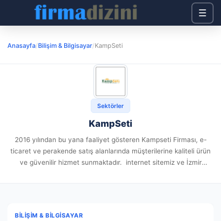
☰
Anasayfa
/
Bilişim & Bilgisayar
/
KampSeti
Sektörler
KampSeti
2016 yılından bu yana faaliyet gösteren Kampseti Firması, e-
ticaret ve perakende satış alanlarında müşterilerine kaliteli ürün
ve güvenilir hizmet sunmaktadır. internet sitemiz ve İzmir
Karabağlar’daki mağazamız üzerinden Türkiye’nin dört bir yanına
satış gerçekleştirmekteyiz. Ürün yelpazemizde...
BILIŞIM & BILGISAYAR