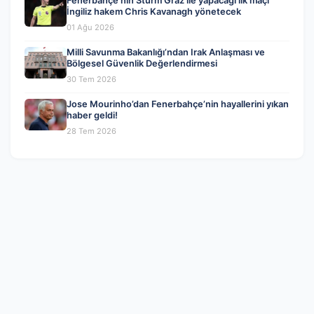
Fenerbahçe’nin Sturm Graz ile yapacağı ilk maçı
İngiliz hakem Chris Kavanagh yönetecek
01 Ağu 2026
Milli Savunma Bakanlığı’ndan Irak Anlaşması ve
Bölgesel Güvenlik Değerlendirmesi
30 Tem 2026
Jose Mourinho’dan Fenerbahçe’nin hayallerini yıkan
haber geldi!
28 Tem 2026