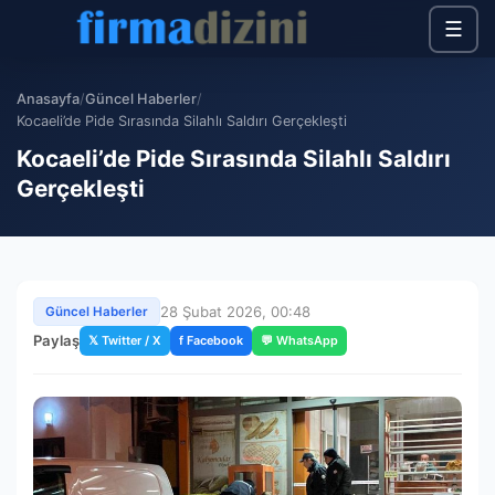
☰
Anasayfa
/
Güncel Haberler
/
Kocaeli’de Pide Sırasında Silahlı Saldırı Gerçekleşti
Kocaeli’de Pide Sırasında Silahlı Saldırı
Gerçekleşti
28 Şubat 2026, 00:48
Güncel Haberler
Paylaş
𝕏 Twitter / X
f Facebook
💬 WhatsApp