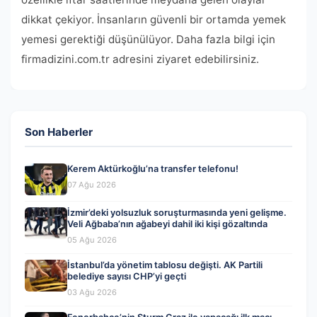
dikkat çekiyor. İnsanların güvenli bir ortamda yemek
yemesi gerektiği düşünülüyor. Daha fazla bilgi için
firmadizini.com.tr adresini ziyaret edebilirsiniz.
Son Haberler
Kerem Aktürkoğlu’na transfer telefonu!
07 Ağu 2026
İzmir’deki yolsuzluk soruşturmasında yeni gelişme.
Veli Ağbaba’nın ağabeyi dahil iki kişi gözaltında
05 Ağu 2026
İstanbul’da yönetim tablosu değişti. AK Partili
belediye sayısı CHP’yi geçti
03 Ağu 2026