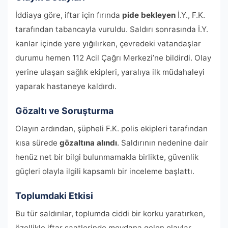
İddiaya göre, iftar için fırında
pide bekleyen
İ.Y., F.K.
tarafından tabancayla vuruldu. Saldırı sonrasında İ.Y.
kanlar içinde yere yığılırken, çevredeki vatandaşlar
durumu hemen 112 Acil Çağrı Merkezi’ne bildirdi. Olay
yerine ulaşan sağlık ekipleri, yaralıya ilk müdahaleyi
yaparak hastaneye kaldırdı.
Gözaltı ve Soruşturma
Olayın ardından, şüpheli F.K. polis ekipleri tarafından
kısa sürede
gözaltına alındı
. Saldırının nedenine dair
henüz net bir bilgi bulunmamakla birlikte, güvenlik
güçleri olayla ilgili kapsamlı bir inceleme başlattı.
Toplumdaki Etkisi
Bu tür saldırılar, toplumda ciddi bir korku yaratırken,
özellikle iftar saatlerinde meydana gelen olaylar