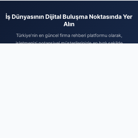
İş Dünyasının Dijital Buluşma Noktasında Yer
Alın
Türkiye’nin en güncel firma rehberi platformu olarak,
işletmenizi potansiyel müşterilerinizle en hızlı şekilde
buluşturuyoruz. Sektörel olarak kategorize edilmiş yapımız
sayesinde, sunduğunuz hizmetler doğru hedef kitleye
doğrudan iletilir. Siz de kurumsal kimliğinizi güçlendirmek,
dijital itibarınızı artırmak ve organik arama trafiğinizi
yükseltmek için hemen profilinizi oluşturun. Ücretsiz kaydınızı
tamamlayarak firmanızı ekleyin ve dijital pazardaki yerinizi
sağlamlaştırarak işinizi büyütmeye bugün başlayın. Markanızın
profesyonel tanıtımı için doğru adrestesiniz.
Firma Ekle