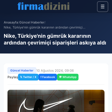
☰
Anasayfa
/
Güncel Haberler
/
Nike, Türkiye'nin gümrük kararının ardından çevrimiçi...
Nike, Türkiye'nin gümrük kararının
ardından çevrimiçi siparişleri askıya aldı
10 Ağustos 2024, 09:06
Güncel Haberler
Paylaş
𝕏 Twitter / X
f Facebook
💬 WhatsApp