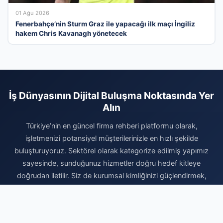
01 Ağu 2026
Fenerbahçe’nin Sturm Graz ile yapacağı ilk maçı İngiliz
hakem Chris Kavanagh yönetecek
İş Dünyasının Dijital Buluşma Noktasında Yer
Alın
Türkiye’nin en güncel firma rehberi platformu olarak,
işletmenizi potansiyel müşterilerinizle en hızlı şekilde
buluşturuyoruz. Sektörel olarak kategorize edilmiş yapımız
sayesinde, sunduğunuz hizmetler doğru hedef kitleye
doğrudan iletilir. Siz de kurumsal kimliğinizi güçlendirmek,
dijital itibarınızı artırmak ve organik arama trafiğinizi
yükseltmek için hemen profilinizi oluşturun. Ücretsiz kaydınızı
tamamlayarak firmanızı ekleyin ve dijital pazardaki yerinizi