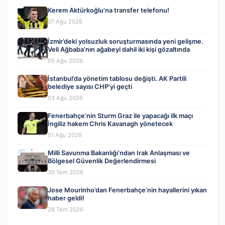
Kerem Aktürkoğlu’na transfer telefonu!
07 Ağu 2026
İzmir’deki yolsuzluk soruşturmasında yeni gelişme.
Veli Ağbaba’nın ağabeyi dahil iki kişi gözaltında
05 Ağu 2026
İstanbul’da yönetim tablosu değişti. AK Partili
belediye sayısı CHP’yi geçti
03 Ağu 2026
Fenerbahçe’nin Sturm Graz ile yapacağı ilk maçı
İngiliz hakem Chris Kavanagh yönetecek
01 Ağu 2026
Milli Savunma Bakanlığı’ndan Irak Anlaşması ve
Bölgesel Güvenlik Değerlendirmesi
30 Tem 2026
Jose Mourinho’dan Fenerbahçe’nin hayallerini yıkan
haber geldi!
28 Tem 2026