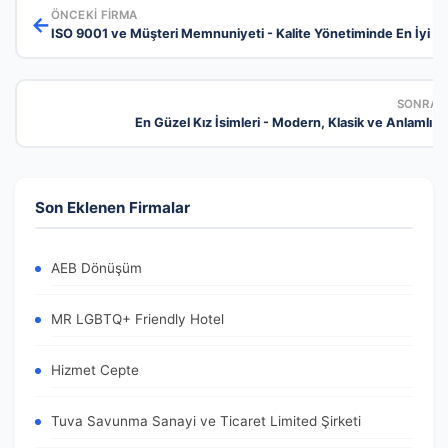
ÖNCEKI FIRMA
←
ISO 9001 ve Müşteri Memnuniyeti - Kalite Yönetiminde En İyi U
SONRAKI
En Güzel Kız İsimleri - Modern, Klasik ve Anlamlı S
Son Eklenen Firmalar
AEB Dönüşüm
MR LGBTQ+ Friendly Hotel
Hizmet Cepte
Tuva Savunma Sanayi ve Ticaret Limited Şirketi