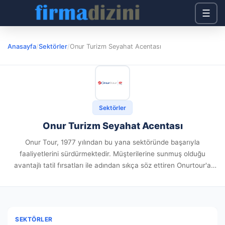
☰
Anasayfa
/
Sektörler
/
Onur Turizm Seyahat Acentası
Sektörler
Onur Turizm Seyahat Acentası
Onur Tour, 1977 yılından bu yana sektöründe başarıyla
faaliyetlerini sürdürmektedir. Müşterilerine sunmuş olduğu
avantajlı tatil fırsatları ile adından sıkça söz ettiren Onurtour'a
ulaşmak adına 0850 850 66 87 numaralı telefonu arayabilir ya da
+90 536...
SEKTÖRLER