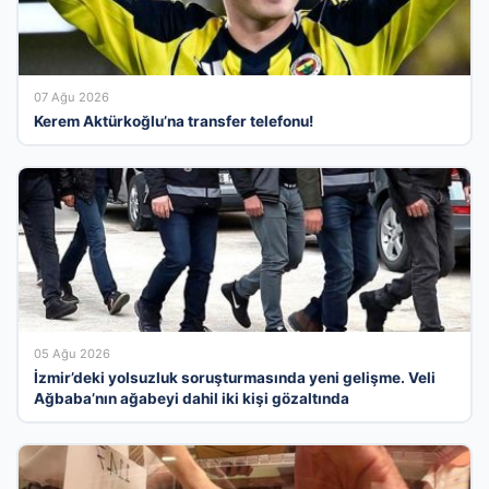
07 Ağu 2026
Kerem Aktürkoğlu’na transfer telefonu!
05 Ağu 2026
İzmir’deki yolsuzluk soruşturmasında yeni gelişme. Veli
Ağbaba’nın ağabeyi dahil iki kişi gözaltında