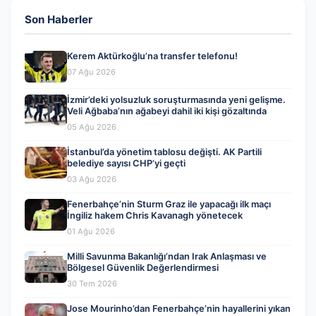
Son Haberler
Kerem Aktürkoğlu’na transfer telefonu!
07 Ağu 2026
İzmir’deki yolsuzluk soruşturmasında yeni gelişme.
Veli Ağbaba’nın ağabeyi dahil iki kişi gözaltında
05 Ağu 2026
İstanbul’da yönetim tablosu değişti. AK Partili
belediye sayısı CHP’yi geçti
03 Ağu 2026
Fenerbahçe’nin Sturm Graz ile yapacağı ilk maçı
İngiliz hakem Chris Kavanagh yönetecek
01 Ağu 2026
Milli Savunma Bakanlığı’ndan Irak Anlaşması ve
Bölgesel Güvenlik Değerlendirmesi
30 Tem 2026
Jose Mourinho’dan Fenerbahçe’nin hayallerini yıkan