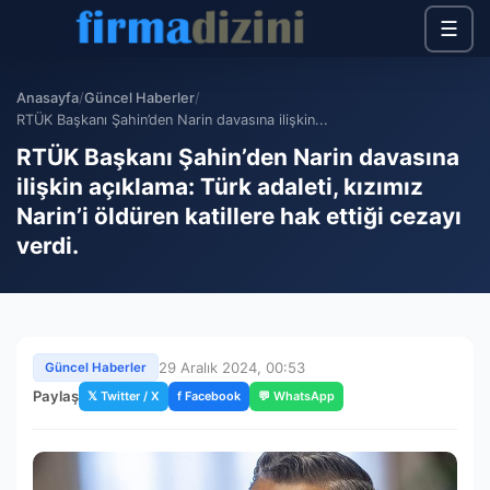
☰
Anasayfa
/
Güncel Haberler
/
RTÜK Başkanı Şahin’den Narin davasına ilişkin...
RTÜK Başkanı Şahin’den Narin davasına
ilişkin açıklama: Türk adaleti, kızımız
Narin’i öldüren katillere hak ettiği cezayı
verdi.
29 Aralık 2024, 00:53
Güncel Haberler
Paylaş
𝕏 Twitter / X
f Facebook
💬 WhatsApp