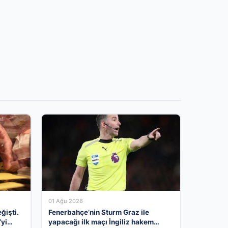
01 Ağu 2026
ğişti.
Fenerbahçe’nin Sturm Graz ile
’yi
yapacağı ilk maçı İngiliz hakem