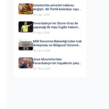
İstanbul’da yönetim tablosu
değişti. AK Partili belediye sayısı
CHP’yi geçti
03 Ağu 2026
Fenerbahçe’nin Sturm Graz ile
yapacağı ilk maçı İngiliz hakem
Chris Kavanagh yönetecek
01 Ağu 2026
Milli Savunma Bakanlığı’ndan Irak
Anlaşması ve Bölgesel Güvenlik
Değerlendirmesi
30 Tem 2026
Jose Mourinho’dan
Fenerbahçe’nin hayallerini yıkan
haber geldi!
28 Tem 2026