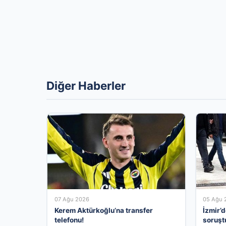
Diğer Haberler
07 Ağu 2026
05 Ağu 
Kerem Aktürkoğlu’na transfer
İzmir’
telefonu!
soruşt