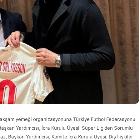
en akşam yemeği organizasyonuna Türkiye Futbol Federasyonu
şkan Yardımcısı, İcra Kurulu Üyesi, Süper Lig'den Sorumlu
, Başkan Yardımcısı, Komite İcra Kurulu Üyesi, Dış İlişkiler