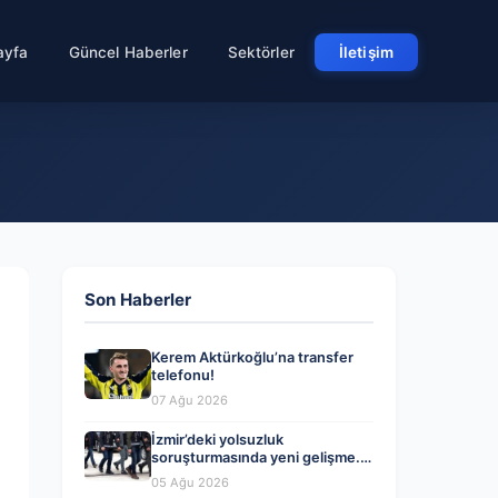
ayfa
Güncel Haberler
Sektörler
İletişim
Son Haberler
Kerem Aktürkoğlu’na transfer
telefonu!
07 Ağu 2026
İzmir’deki yolsuzluk
soruşturmasında yeni gelişme.
Veli Ağbaba’nın ağabeyi dahil iki
05 Ağu 2026
kişi gözaltında