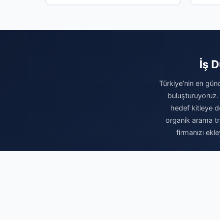
Ağbaba’
gözalt
İş 
Türkiye’nin en günc
buluşturuyoruz.
hedef kitleye do
organik arama tr
firmanızı ekl