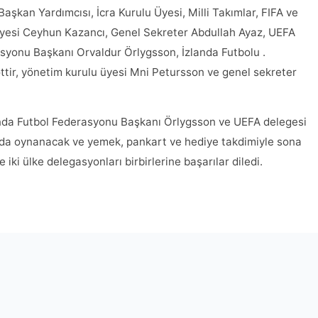
Başkan Yardımcısı, İcra Kurulu Üyesi, Milli Takımlar, FIFA ve
Üyesi Ceyhun Kazancı, Genel Sekreter Abdullah Ayaz, UEFA
asyonu Başkanı Orvaldur Örlygsson, İzlanda Futbolu .
tir, yönetim kurulu üyesi Mni Petursson ve genel sekreter
anda Futbol Federasyonu Başkanı Örlygsson ve UEFA delegesi
ı'nda oynanacak ve yemek, pankart ve hediye takdimiyle sona
ki ülke delegasyonları birbirlerine başarılar diledi.