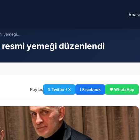
Anas
mi yemeği...
n resmi yemeği düzenlendi
Paylaş
𝕏 Twitter / X
f Facebook
💬 WhatsApp