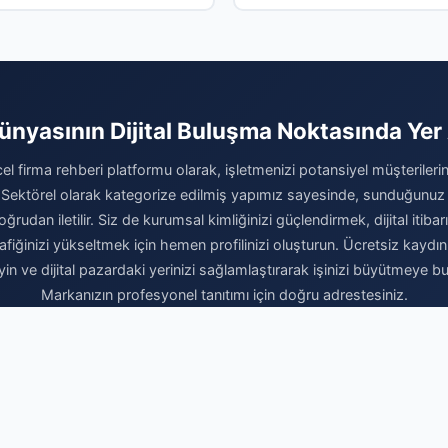
nın ağabeyi dahil iki kişi
geçti
ında
Dünyasının Dijital Buluşma Noktasında Yer 
el firma rehberi platformu olarak, işletmenizi potansiyel müşterilerini
 Sektörel olarak kategorize edilmiş yapımız sayesinde, sunduğunuz
ğrudan iletilir. Siz de kurumsal kimliğinizi güçlendirmek, dijital itibar
afiğinizi yükseltmek için hemen profilinizi oluşturun. Ücretsiz kaydı
eyin ve dijital pazardaki yerinizi sağlamlaştırarak işinizi büyütmeye b
Markanızın profesyonel tanıtımı için doğru adrestesiniz.
Firma Ekle