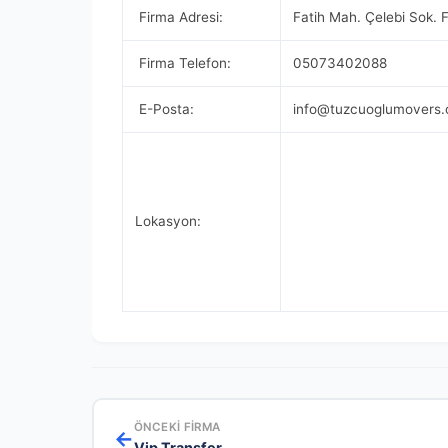
Firma Adresi:
Fatih Mah. Çelebi Sok. 
Firma Telefon:
05073402088
E-Posta:
info@tuzcuoglumovers.
Lokasyon:
ÖNCEKI FIRMA
←
Vip Transfer