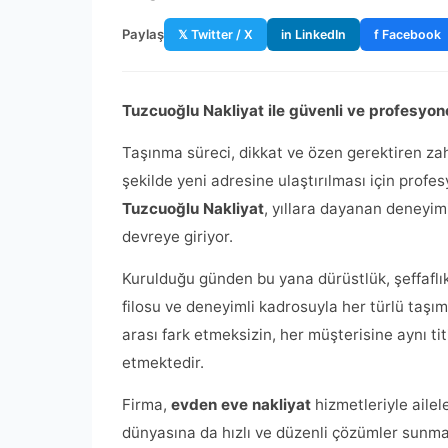
Paylaş
𝕏 Twitter / X
in LinkedIn
f Facebook
Tuzcuoğlu Nakliyat ile güvenli ve profesyone
Taşınma süreci, dikkat ve özen gerektiren zahm
şekilde yeni adresine ulaştırılması için prof
Tuzcuoğlu Nakliyat
, yıllara dayanan deneyim
devreye giriyor.
Kurulduğu günden bu yana dürüstlük, şeffaflık
filosu ve deneyimli kadrosuyla her türlü taşım
arası fark etmeksizin, her müşterisine aynı ti
etmektedir.
Firma,
evden eve nakliyat
hizmetleriyle ailel
dünyasına da hızlı ve düzenli çözümler sunma