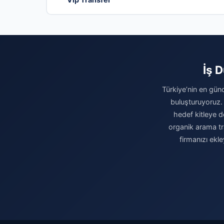
İş 
Türkiye’nin en günc
buluşturuyoruz.
hedef kitleye do
organik arama tr
firmanızı ekl