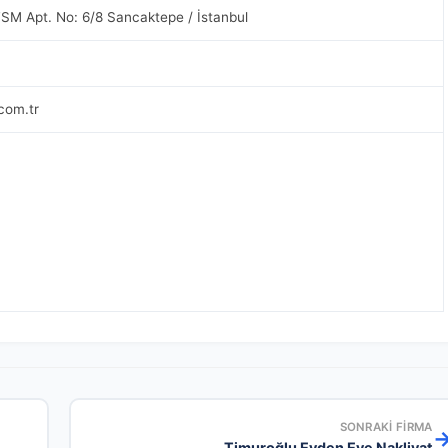
FSM Apt. No: 6/8 Sancaktepe / İstanbul
com.tr
SONRAKI FIRMA
Timuroğlu Evden Eve Nakliyat