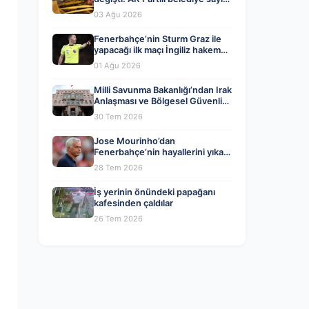
CHP’yi geçti
03 Ağu 2026
Fenerbahçe’nin Sturm Graz ile
yapacağı ilk maçı İngiliz hakem
Chris Kavanagh yönetecek
01 Ağu 2026
Milli Savunma Bakanlığı’ndan Irak
Anlaşması ve Bölgesel Güvenlik
Değerlendirmesi
30 Tem 2026
Jose Mourinho’dan
Fenerbahçe’nin hayallerini yıkan
haber geldi!
28 Tem 2026
İş yerinin önündeki papağanı
kafesinden çaldılar
26 Tem 2026