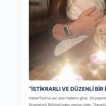
“İSTİKRARLI VE DÜZENLİ BİR 
HaberTürk'te yer alan habere göre; 39 yaşında
Dramaturji Bölümü'nden mezun oldu; “Sanatla il