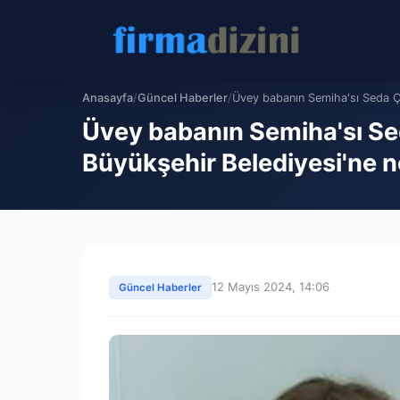
Anasayfa
/
Güncel Haberler
/
Üvey babanın Semiha'sı Seda Çet
Üvey babanın Semiha'sı Sed
Büyükşehir Belediyesi'ne n
12 Mayıs 2024, 14:06
Güncel Haberler