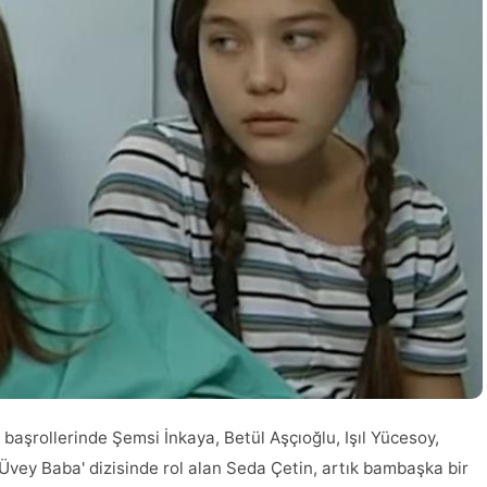
aşrollerinde Şemsi İnkaya, Betül Aşçıoğlu, Işıl Yücesoy,
'Üvey Baba' dizisinde rol alan Seda Çetin, artık bambaşka bir