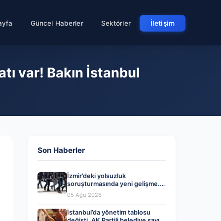
ayfa
Güncel Haberler
Sektörler
İletişim
tı var! Bakın İstanbul
Son Haberler
İzmir’deki yolsuzluk
soruşturmasında yeni gelişme.
Veli Ağbaba’nın ağabeyi dahil iki
05 Ağu 2026
kişi gözaltında
İstanbul’da yönetim tablosu
değişti. AK Partili belediye sayısı