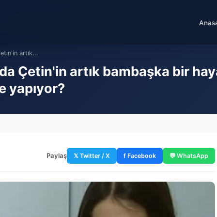
Anas
in'in artık...
a Çetin'in artık bambaşka bir haya
e yapıyor?
Paylaş
𝕏 Twitter / X
f Facebook
💬 WhatsApp