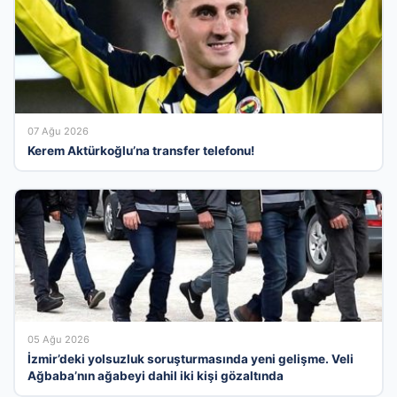
07 Ağu 2026
Kerem Aktürkoğlu’na transfer telefonu!
05 Ağu 2026
İzmir’deki yolsuzluk soruşturmasında yeni gelişme. Veli
Ağbaba’nın ağabeyi dahil iki kişi gözaltında