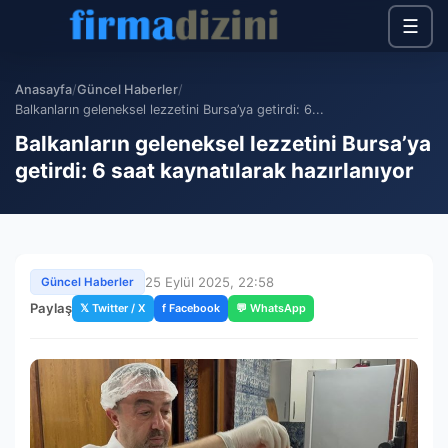
☰
Anasayfa
/
Güncel Haberler
/
Balkanların geleneksel lezzetini Bursa’ya getirdi: 6...
Balkanların geleneksel lezzetini Bursa’ya
getirdi: 6 saat kaynatılarak hazırlanıyor
25 Eylül 2025, 22:58
Güncel Haberler
Paylaş
𝕏 Twitter / X
f Facebook
💬 WhatsApp