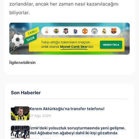
zorlandılar, ancak her zaman nasıl kazanılacağını
biliyorlar.
İlgilenebilirsin
Son Haberler
Kerem Aktürkoğlu’na transfer telefonu!
07 Ağu 2026
İzmir’deki yolsuzluk soruşturmasında yeni gelişme.
Veli Ağbaba’nın ağabeyi dahil iki kişi gözaltında