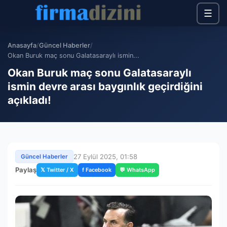
☰
Anasayfa
/
Güncel Haberler
/
Okan Buruk maç sonu Galatasaraylı ismin...
Okan Buruk maç sonu Galatasaraylı
ismin devre arası baygınlık geçirdiğini
açıkladı!
27 Eylül 2025, 01:58
Güncel Haberler
Paylaş
𝕏 Twitter / X
f Facebook
💬 WhatsApp