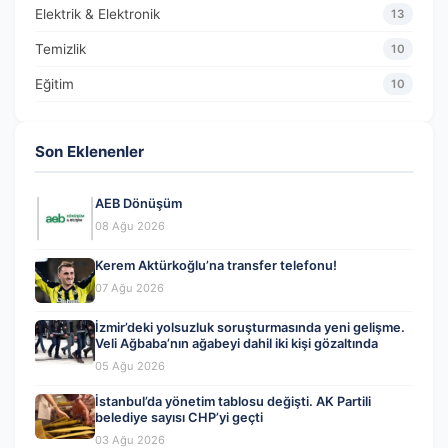
Elektrik & Elektronik
13
Temizlik
10
Eğitim
10
Son Eklenenler
AEB Dönüşüm
08 Ağu 2026
Kerem Aktürkoğlu’na transfer telefonu!
07 Ağu 2026
İzmir’deki yolsuzluk soruşturmasında yeni gelişme.
Veli Ağbaba’nın ağabeyi dahil iki kişi gözaltında
05 Ağu 2026
İstanbul’da yönetim tablosu değişti. AK Partili
belediye sayısı CHP’yi geçti
03 Ağu 2026