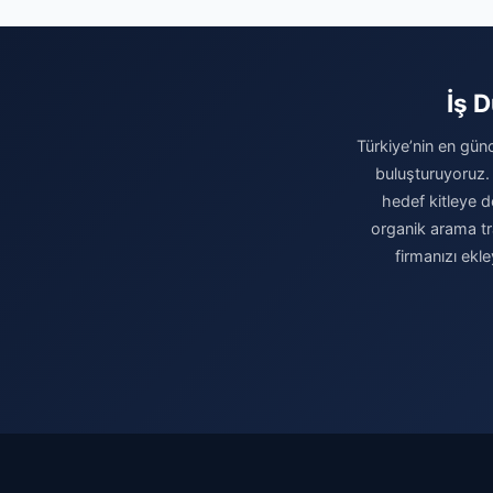
İş 
Türkiye’nin en günc
buluşturuyoruz.
hedef kitleye do
organik arama tr
firmanızı ekl