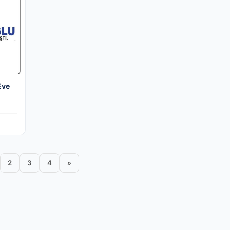
Eve
2
3
4
»