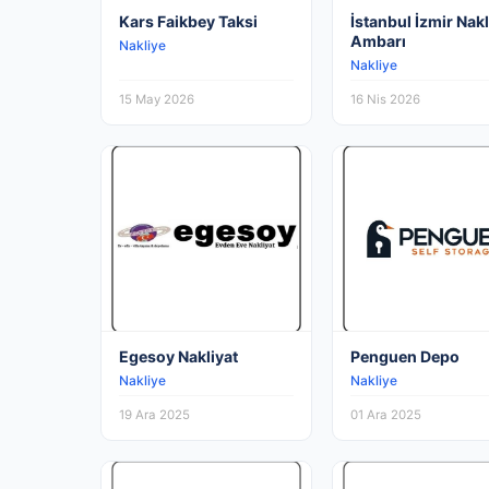
Kars Faikbey Taksi
İstanbul İzmir Nakl
Ambarı
Nakliye
Nakliye
15 May 2026
16 Nis 2026
Egesoy Nakliyat
Penguen Depo
Nakliye
Nakliye
19 Ara 2025
01 Ara 2025