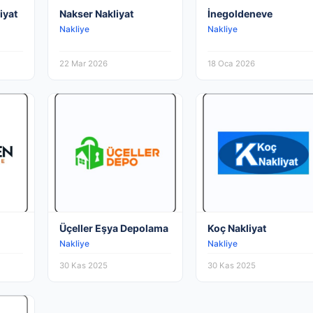
iyat
Nakser Nakliyat
İnegoldeneve
Nakliye
Nakliye
22 Mar 2026
18 Oca 2026
Üçeller Eşya Depolama
Koç Nakliyat
Nakliye
Nakliye
30 Kas 2025
30 Kas 2025