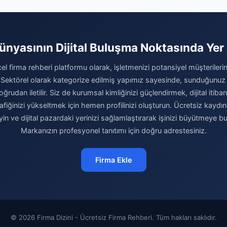
Dünyasının Dijital Buluşma Noktasında Yer 
el firma rehberi platformu olarak, işletmenizi potansiyel müşterilerini
 Sektörel olarak kategorize edilmiş yapımız sayesinde, sunduğunuz
ğrudan iletilir. Siz de kurumsal kimliğinizi güçlendirmek, dijital itibar
afiğinizi yükseltmek için hemen profilinizi oluşturun. Ücretsiz kaydı
eyin ve dijital pazardaki yerinizi sağlamlaştırarak işinizi büyütmeye b
Markanızın profesyonel tanıtımı için doğru adrestesiniz.
Firma Ekle
© 2026 Firma Dizini - Ücretsiz Firma Rehberi. Tüm hakları saklıdır.