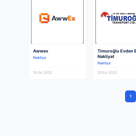
Awwex
Timuroğlu Evden 
Nakliyat
Nakliye
Nakliye
16 Eki 2025
26 Eyl 2025
1