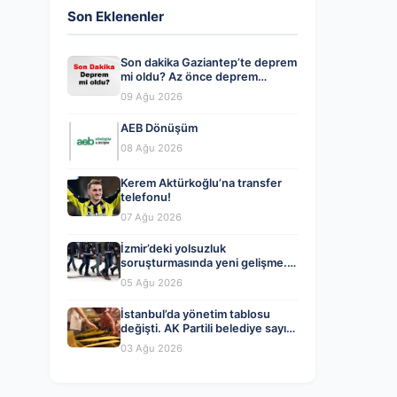
Son Eklenenler
Son dakika Gaziantep’te deprem
mi oldu? Az önce deprem
Gaziantep’te nerede oldu?
09 Ağu 2026
Gaziantep deprem Kandilli ve
AFAD son depremler listesi 09
AEB Dönüşüm
Ağustos 2026
08 Ağu 2026
Kerem Aktürkoğlu’na transfer
telefonu!
07 Ağu 2026
İzmir’deki yolsuzluk
soruşturmasında yeni gelişme.
Veli Ağbaba’nın ağabeyi dahil iki
05 Ağu 2026
kişi gözaltında
İstanbul’da yönetim tablosu
değişti. AK Partili belediye sayısı
CHP’yi geçti
03 Ağu 2026