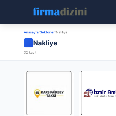
Anasayfa
/
Sektörler
/
Nakliye
Nakliye
32 kayıt