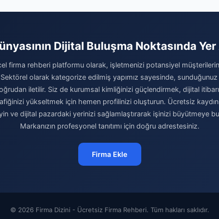
Dünyasının Dijital Buluşma Noktasında Yer 
el firma rehberi platformu olarak, işletmenizi potansiyel müşterilerini
 Sektörel olarak kategorize edilmiş yapımız sayesinde, sunduğunuz
ğrudan iletilir. Siz de kurumsal kimliğinizi güçlendirmek, dijital itibar
afiğinizi yükseltmek için hemen profilinizi oluşturun. Ücretsiz kaydı
eyin ve dijital pazardaki yerinizi sağlamlaştırarak işinizi büyütmeye b
Markanızın profesyonel tanıtımı için doğru adrestesiniz.
Firma Ekle
© 2026 Firma Dizini - Ücretsiz Firma Rehberi. Tüm hakları saklıdır.