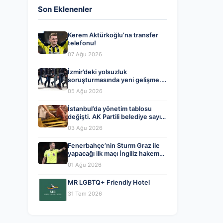
Son Eklenenler
Kerem Aktürkoğlu’na transfer
telefonu!
07 Ağu 2026
İzmir’deki yolsuzluk
soruşturmasında yeni gelişme.
Veli Ağbaba’nın ağabeyi dahil iki
05 Ağu 2026
kişi gözaltında
İstanbul’da yönetim tablosu
değişti. AK Partili belediye sayısı
CHP’yi geçti
03 Ağu 2026
Fenerbahçe’nin Sturm Graz ile
yapacağı ilk maçı İngiliz hakem
Chris Kavanagh yönetecek
01 Ağu 2026
MR LGBTQ+ Friendly Hotel
31 Tem 2026