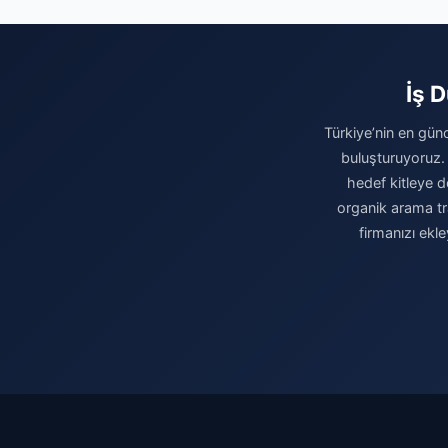
İş 
Türkiye’nin en günc
buluşturuyoruz.
hedef kitleye do
organik arama tr
firmanızı ekl